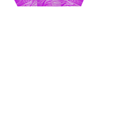
Call Us
PT Biocare Sejahtera
Ruko Kranggan Permai Blok RT17 Nomor 30
Jl. Alternatif Transyogi Jatisampurna Cibubur,
Bekasi 17433, INDONESIA
Email sejahtera@biocare.co.id, Tel +6221 2217