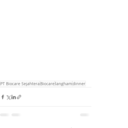
PT Biocare Sejahtera
Biocare
langham
dinner