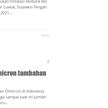
ukan Instalasi Biobase Bio
iur Luwuk, Sulawesi Tengah
021....
micron tambahan
ian Omicron di Indonesia
ga sampai saat ini jumlah
ru...