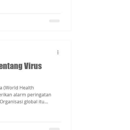
entang Virus
a (World Health
ikan alarm peringatan
ganisasi global itu...