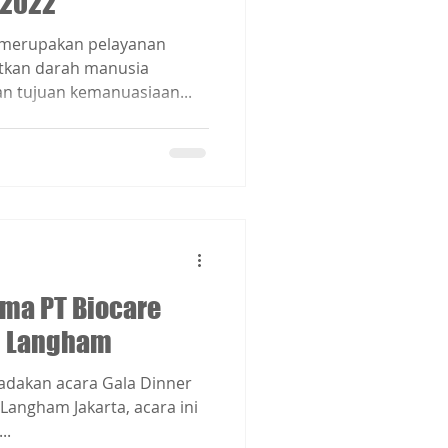
 2022
h merupakan pelayanan
tkan darah manusia
n tujuan kemanuasiaan...
ama PT Biocare
el Langham
adakan acara Gala Dinner
 Langham Jakarta, acara ini
...