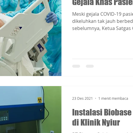
Gejala Khas Pasi
Meski gejala COVID-19 pa
dikeluhkan tak jauh berbed
sebelumnya, Ketua Satgas C
23 Des 2021
1 menit membaca
Instalasi Biobase
di Klinik Nyiur