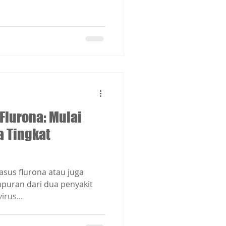
Flurona: Mulai
a Tingkat
asus flurona atau juga
mpuran dari dua penyakit
irus...