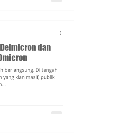
 Delmicron dan
Omicron
h berlangsung. Di tengah
yang kian masif, publik
...