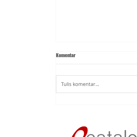
Komentar
Tulis komentar...
Informasi Operasional PT.
Biocare Sejahtera dalam rangka
“Employee Gathering PT Biocare
Sejahtera”