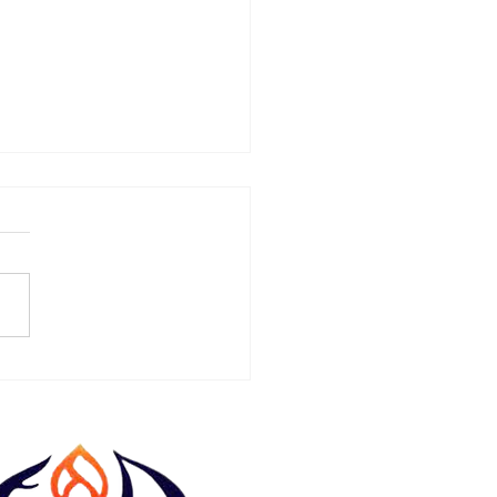
S ASLABKESDA 2025
IOCARE SEJAHTERA
rtisipasi dalam acara
S ASLABKESDA
NESIA yang akan di
ggarakan di Jakarta pada
al 18 - 20...