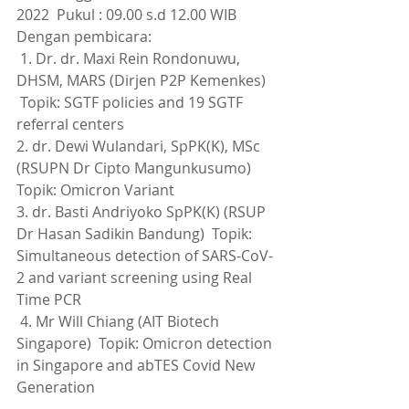
2022  Pukul : 09.00 s.d 12.00 WIB    
Dengan pembicara:   
 1. Dr. dr. Maxi Rein Rondonuwu, 
DHSM, MARS (Dirjen P2P Kemenkes)  
 Topik: SGTF policies and 19 SGTF 
referral centers  
2. dr. Dewi Wulandari, SpPK(K), MSc 
(RSUPN Dr Cipto Mangunkusumo)  
Topik: Omicron Variant  
3. dr. Basti Andriyoko SpPK(K) (RSUP 
Dr Hasan Sadikin Bandung)  Topik: 
Simultaneous detection of SARS-CoV-
2 and variant screening using Real 
Time PCR  
 4. Mr Will Chiang (AIT Biotech 
Singapore)  Topik: Omicron detection 
in Singapore and abTES Covid New 
Generation    