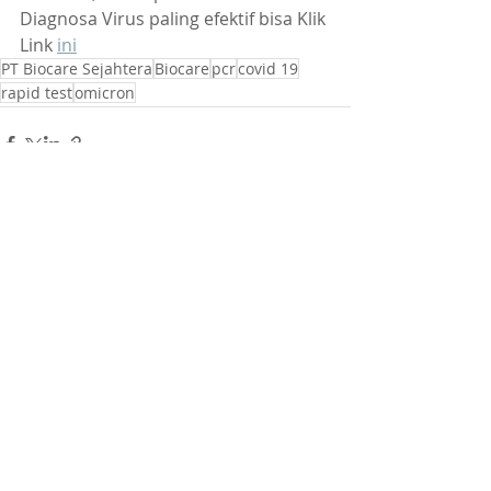
Diagnosa Virus paling efektif bisa Klik 
Link 
ini
PT Biocare Sejahtera
Biocare
pcr
covid 19
rapid test
omicron
Postingan Terakhir
Lihat Semua