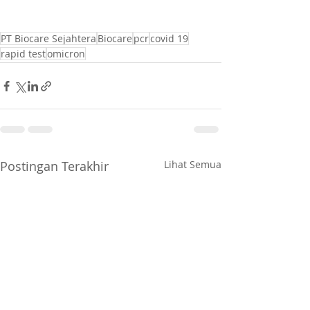
PT Biocare Sejahtera
Biocare
pcr
covid 19
rapid test
omicron
Postingan Terakhir
Lihat Semua